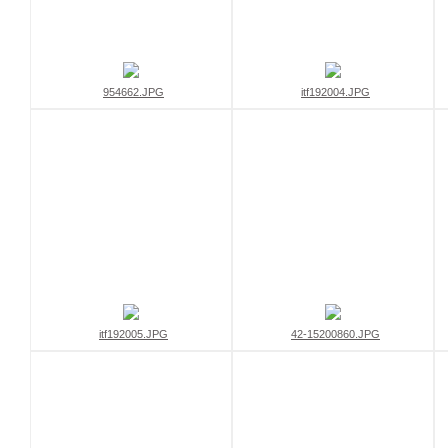
954662.JPG
itf192004.JPG
itf192005.JPG
42-15200860.JPG