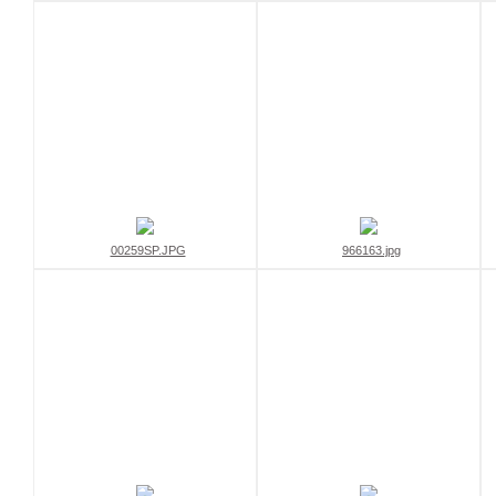
00259SP.JPG
966163.jpg