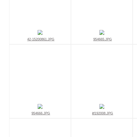
42-15200861.JPG
954665.JPG
954666.JPG
itf192008.JPG