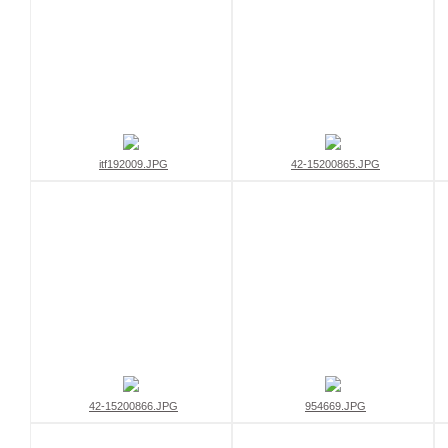
itf192009.JPG
42-15200865.JPG
42-15200866.JPG
954669.JPG