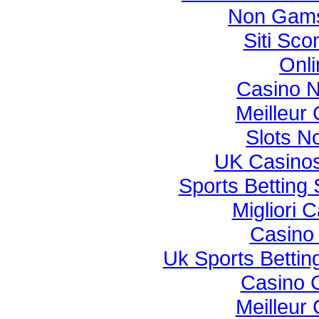
Non Gams
Siti Sco
Onli
Casino 
Meilleur
Slots N
UK Casino
Sports Betting
Migliori
Casino 
Uk Sports Betti
Casino 
Meilleur