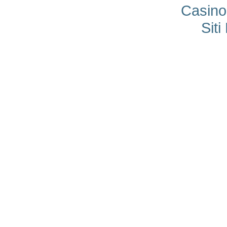
Casin
Sit