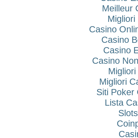
Meilleur
Miglior
Casino Onli
Casino B
Casino E
Casino Non
Miglior
Migliori 
Siti Poke
Lista C
Slot
Coin
Casi