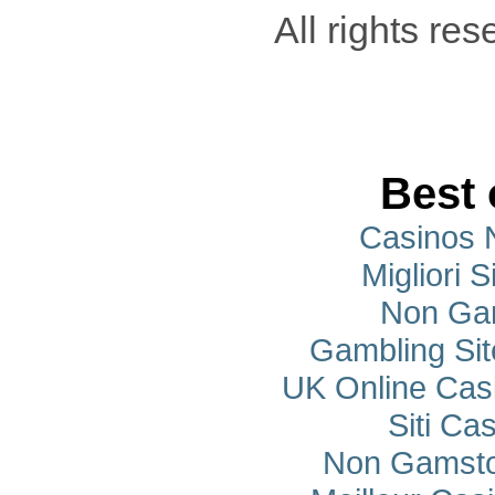
All rights re
Best 
Casinos 
Migliori S
Non Ga
Gambling Si
UK Online Cas
Siti C
Non Gamsto