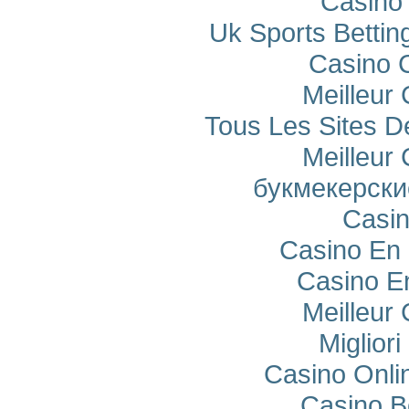
Casino 
Uk Sports Betti
Casino 
Meilleur
Tous Les Sites De
Meilleur
букмекерски
Casi
Casino En 
Casino E
Meilleur
Miglior
Casino Onli
Casino B