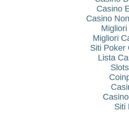
Casino E
Casino Non
Miglior
Migliori 
Siti Poke
Lista C
Slot
Coin
Casi
Casin
Sit