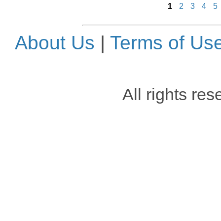
1
2
3
4
5
About Us
|
Terms of Us
All rights re